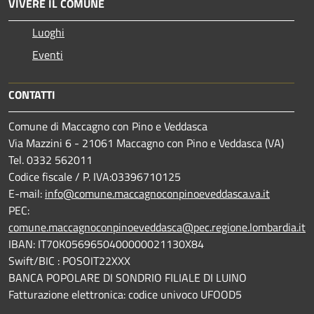
VIVERE IL COMUNE
Luoghi
Eventi
CONTATTI
Comune di Maccagno con Pino e Veddasca
Via Mazzini 6 - 21061 Maccagno con Pino e Veddasca (VA)
Tel. 0332 562011
Codice fiscale / P. IVA:03396710125
E-mail:
info@comune.maccagnoconpinoeveddasca.va.it
PEC:
comune.maccagnoconpinoeveddasca@pec.regione.lombardia.it
IBAN: IT70K0569650400000021130X84
Swift/BIC : POSOIT22XXX
BANCA POPOLARE DI SONDRIO FILIALE DI LUINO
Fatturazione elettronica: codice univoco UFOOD5