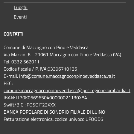
Luoghi
Eventi
CONTATTI
Comune di Maccagno con Pino e Veddasca
Via Mazzini 6 - 21061 Maccagno con Pino e Veddasca (VA)
Tel. 0332 562011
Codice fiscale / P. IVA:03396710125
E-mail:
info@comune.maccagnoconpinoeveddasca.va.it
PEC:
comune.maccagnoconpinoeveddasca@pec.regione.lombardia.it
IBAN: IT70K0569650400000021130X84
Swift/BIC : POSOIT22XXX
BANCA POPOLARE DI SONDRIO FILIALE DI LUINO
Fatturazione elettronica: codice univoco UFOOD5