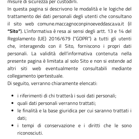
misure di sicurezza per custodirli.
In questa pagina si descrivono le modalità e le logiche del
trattamento dei dati personali degli utenti che consultano
il sito web comune.maccagnoconpinoeveddasca.va.it (il
“Sito”
). L’informativa è resa ai sensi degli artt. 13 e 14 del
Regolamento (UE) 2016/679 (“GDPR”) a tutti gli utenti
che, interagendo con il Sito, forniscono i propri dati
personali. La validità dell’informativa contenuta nella
presente pagina è limitata al solo Sito e non si estende ad
altri siti web eventualmente consultabili mediante
collegamento ipertestuale.
Di seguito, verranno chiaramente elencati:
i riferimenti di chi tratterà i suoi dati personali;
quali dati personali verranno trattati;
le finalità e la base giuridica per cui saranno trattati i
dati;
i tempi di conservazione e i diritti che le sono
riconosciuti.