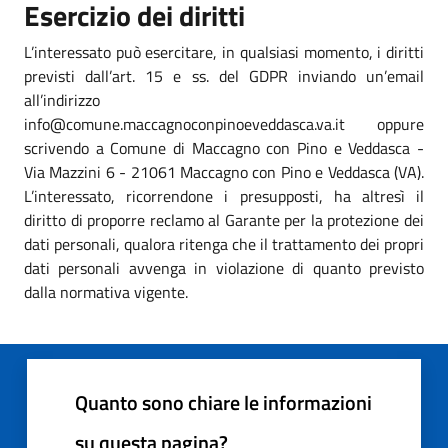
Esercizio dei diritti
L’interessato può esercitare, in qualsiasi momento, i diritti
previsti dall’art. 15 e ss. del GDPR inviando un’email
all’indirizzo
info@comune.maccagnoconpinoeveddasca.va.it oppure
scrivendo a Comune di Maccagno con Pino e Veddasca -
Via Mazzini 6 - 21061 Maccagno con Pino e Veddasca (VA).
L’interessato, ricorrendone i presupposti, ha altresì il
diritto di proporre reclamo al Garante per la protezione dei
dati personali, qualora ritenga che il trattamento dei propri
dati personali avvenga in violazione di quanto previsto
dalla normativa vigente.
Quanto sono chiare le informazioni
su questa pagina?