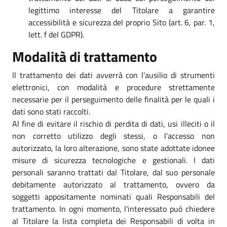
legittimo interesse del Titolare a garantire
accessibilità e sicurezza del proprio Sito (art. 6, par. 1,
lett. f del GDPR).
Modalità di trattamento
Il trattamento dei dati avverrà con l’ausilio di strumenti
elettronici, con modalità e procedure strettamente
necessarie per il perseguimento delle finalità per le quali i
dati sono stati raccolti.
Al fine di evitare il rischio di perdita di dati, usi illeciti o il
non corretto utilizzo degli stessi, o l’accesso non
autorizzato, la loro alterazione, sono state adottate idonee
misure di sicurezza tecnologiche e gestionali. I dati
personali saranno trattati dal Titolare, dal suo personale
debitamente autorizzato al trattamento, ovvero da
soggetti appositamente nominati quali Responsabili del
trattamento. In ogni momento, l’interessato può chiedere
al Titolare la lista completa dei Responsabili di volta in