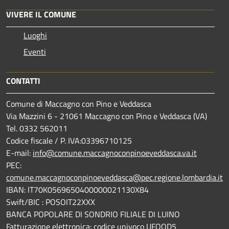
VIVERE IL COMUNE
Luoghi
Eventi
CONTATTI
Comune di Maccagno con Pino e Veddasca
Via Mazzini 6 - 21061 Maccagno con Pino e Veddasca (VA)
Tel. 0332 562011
Codice fiscale / P. IVA:03396710125
E-mail:
info@comune.maccagnoconpinoeveddasca.va.it
PEC:
comune.maccagnoconpinoeveddasca@pec.regione.lombardia.it
IBAN: IT70K0569650400000021130X84
Swift/BIC : POSOIT22XXX
BANCA POPOLARE DI SONDRIO FILIALE DI LUINO
Fatturazione elettronica: codice univoco UFOOD5