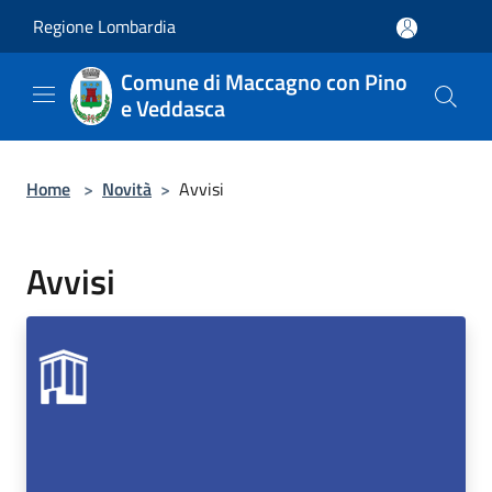
Salta al contenuto principale
Regione Lombardia
Comune di Maccagno con Pino
e Veddasca
Home
>
Novità
>
Avvisi
Avvisi