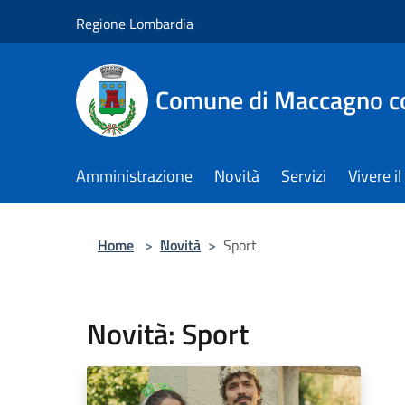
Salta al contenuto principale
Regione Lombardia
Comune di Maccagno co
Amministrazione
Novità
Servizi
Vivere 
Home
>
Novità
>
Sport
Novità: Sport