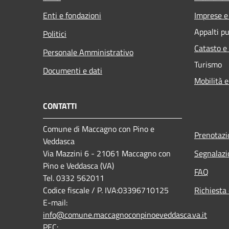
Enti e fondazioni
Imprese 
Appalti pu
Politici
Catasto e
Personale Amministrativo
Turismo
Documenti e dati
Mobilità e
CONTATTI
Comune di Maccagno con Pino e
Prenotaz
Veddasca
Via Mazzini 6 - 21061 Maccagno con
Segnalazi
Pino e Veddasca (VA)
FAQ
Tel. 0332 562011
Codice fiscale / P. IVA:03396710125
Richiesta 
E-mail:
info@comune.maccagnoconpinoeveddasca.va.it
PEC: