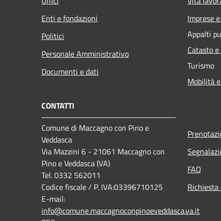
Uffici
Vita lavor
Enti e fondazioni
Imprese 
Appalti pu
Politici
Catasto e
Personale Amministrativo
Turismo
Documenti e dati
Mobilità e
CONTATTI
Comune di Maccagno con Pino e
Prenotaz
Veddasca
Via Mazzini 6 - 21061 Maccagno con
Segnalazi
Pino e Veddasca (VA)
FAQ
Tel. 0332 562011
Codice fiscale / P. IVA:03396710125
Richiesta 
E-mail:
info@comune.maccagnoconpinoeveddasca.va.it