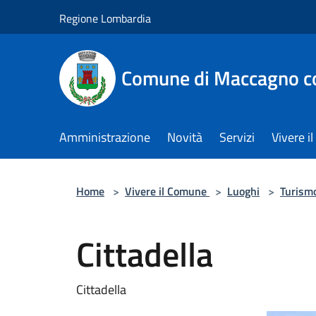
Salta al contenuto principale
Regione Lombardia
Comune di Maccagno co
Amministrazione
Novità
Servizi
Vivere 
Home
>
Vivere il Comune
>
Luoghi
>
Turism
Cittadella
Cittadella