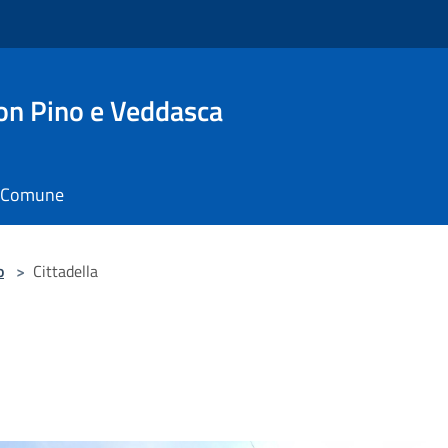
n Pino e Veddasca
il Comune
o
>
Cittadella