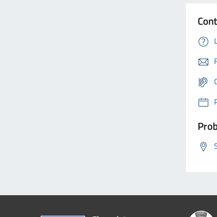
Cont
Prob