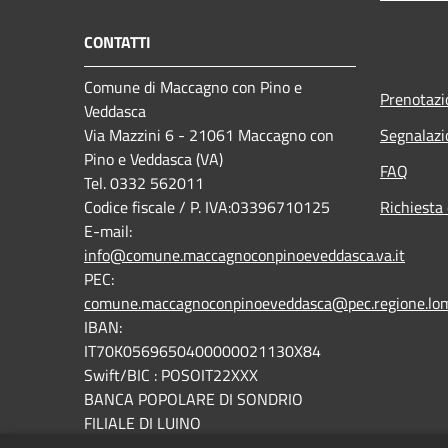
CONTATTI
Comune di Maccagno con Pino e
Prenotaz
Veddasca
Via Mazzini 6 - 21061 Maccagno con
Segnalazi
Pino e Veddasca (VA)
FAQ
Tel. 0332 562011
Codice fiscale / P. IVA:03396710125
Richiesta 
E-mail:
info@comune.maccagnoconpinoeveddasca.va.it
PEC:
comune.maccagnoconpinoeveddasca@pec.regione.lomb
IBAN:
IT70K0569650400000021130X84
Swift/BIC : POSOIT22XXX
BANCA POPOLARE DI SONDRIO
FILIALE DI LUINO
Fatturazione elettronica: codice univoco