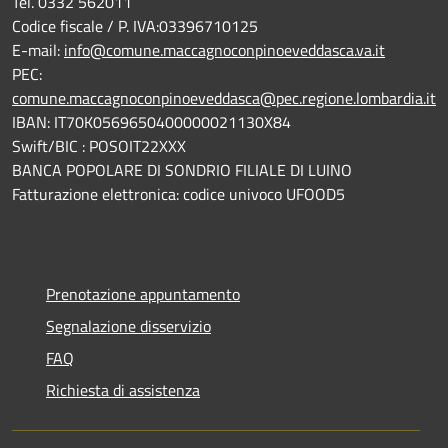
Tel. 0332 562011
Codice fiscale / P. IVA:03396710125
E-mail:
info@comune.maccagnoconpinoeveddasca.va.it
PEC:
comune.maccagnoconpinoeveddasca@pec.regione.lombardia.it
IBAN: IT70K0569650400000021130X84
Swift/BIC : POSOIT22XXX
BANCA POPOLARE DI SONDRIO FILIALE DI LUINO
Fatturazione elettronica: codice univoco UFOOD5
Prenotazione appuntamento
Segnalazione disservizio
FAQ
Richiesta di assistenza