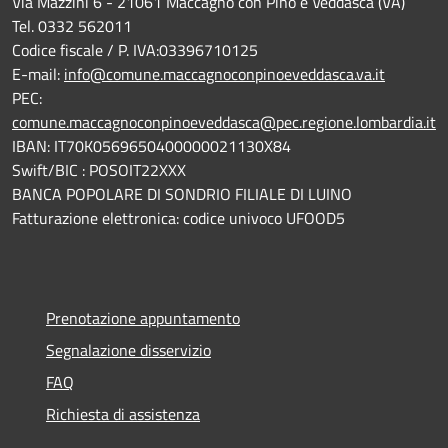
Via Mazzini 6 - 21061 Maccagno con Pino e Veddasca (VA)
Tel. 0332 562011
Codice fiscale / P. IVA:03396710125
E-mail:
info@comune.maccagnoconpinoeveddasca.va.it
PEC:
comune.maccagnoconpinoeveddasca@pec.regione.lombardia.it
IBAN: IT70K0569650400000021130X84
Swift/BIC : POSOIT22XXX
BANCA POPOLARE DI SONDRIO FILIALE DI LUINO
Fatturazione elettronica: codice univoco UFOOD5
Prenotazione appuntamento
Segnalazione disservizio
FAQ
Richiesta di assistenza