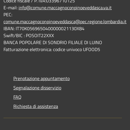
Codice fiscale / P. IVA:03396710125
E-mail:
info@comune.maccagnoconpinoeveddasca.va.it
PEC:
comune.maccagnoconpinoeveddasca@pec.regione.lombardia.it
IBAN: IT70K0569650400000021130X84
Swift/BIC : POSOIT22XXX
BANCA POPOLARE DI SONDRIO FILIALE DI LUINO
Fatturazione elettronica: codice univoco UFOOD5
Prenotazione appuntamento
Segnalazione disservizio
FAQ
Richiesta di assistenza