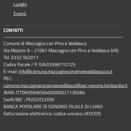
Luoghi
Eventi
CONTATTI
Comune di Maccagno con Pino e Veddasca
Via Mazzini 6 - 21061 Maccagno con Pino e Veddasca (VA)
Tel. 0332 562011
Codice fiscale / P. IVA:03396710125
E-mail:
info@comune.maccagnoconpinoeveddasca.va.it
PEC:
comune.maccagnoconpinoeveddasca@pec.regione.lombardia.it
IBAN: IT70K0569650400000021130X84
Swift/BIC : POSOIT22XXX
BANCA POPOLARE DI SONDRIO FILIALE DI LUINO
Fatturazione elettronica: codice univoco UFOOD5