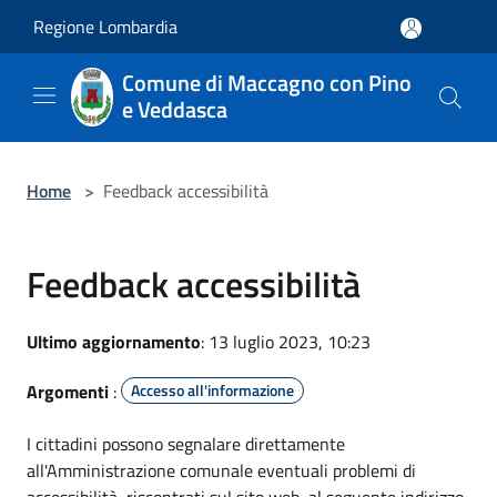
Salta al contenuto principale
Regione Lombardia
Comune di Maccagno con Pino
e Veddasca
Home
>
Feedback accessibilità
Feedback accessibilità
Ultimo aggiornamento
: 13 luglio 2023, 10:23
Argomenti
:
Accesso all'informazione
I cittadini possono segnalare direttamente
all'Amministrazione comunale eventuali problemi di
accessibilità, riscontrati sul sito web, al seguente indirizzo