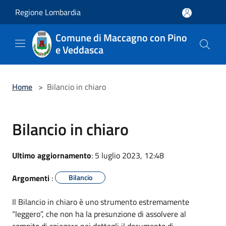
Salta al contenuto principale
Regione Lombardia
Comune di Maccagno con Pino
e Veddasca
Home
>
Bilancio in chiaro
Bilancio in chiaro
Ultimo aggiornamento
: 5 luglio 2023, 12:48
Argomenti
:
Bilancio
Il Bilancio in chiaro è uno strumento estremamente
“leggero”, che non ha la presunzione di assolvere al
compito di spiegare nei dettagli il documento di